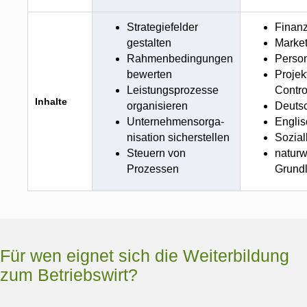
Strategiefelder
Finan
gestalten
Market
Rahmenbedingungen
Perso
bewerten
Proje
Leistungsprozesse
Contro
Inhalte
organisieren
Deuts
Unternehmensorga-
Englis
nisation sicherstellen
Sozia
Steuern von
naturw
Prozessen
Grund
Für wen eignet sich die Weiterbildung
zum Betriebswirt?