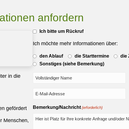
mationen anfordern
Rückrufbitte
Ich bitte um Rückruf
(Ja/Nein)
Ich möchte mehr Informationen über:
Gewünschte
den Ablauf
die Starttermine
die
Information
Sonstiges (siehe Bemerkung)
über..
Name
ter in die
(erforderlich)
E-
Mail
(erforderlich)
Bemerkung/Nachricht
n gefördert
(erforderlich)
ür Menschen,